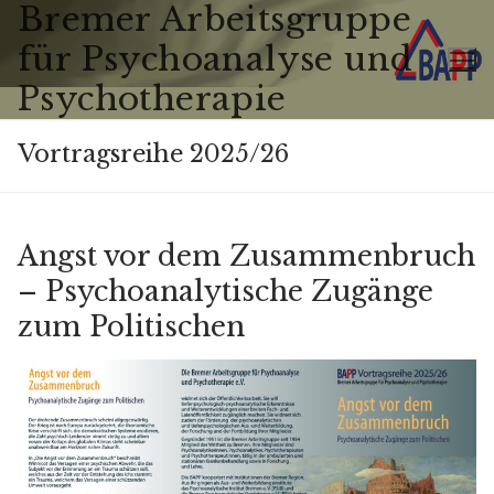
Bremer Arbeitsgruppe
Zum
Inhalt
für Psychoanalyse und
springen
Psychotherapie
Vortragsreihe 2025/26
Angst vor dem Zusammenbruch
– Psychoanalytische Zugänge
zum Politischen