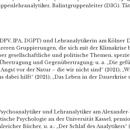
penlehranalytiker, Balintgruppenleiter (D3G). Täti
PV, IPA, DGPT) und Lehranalytikerin am Kölner DPV-
hreren Gruppierungen, die sich mit der Klimakrise 
er gesellschaftliche und politische Themen, spezie
Übertragung und Gegenübertragung; u. a. „Die gefü
 Angst vor der Natur – die wir nicht sind“ (2021); „
 dabei hilft“ (2021); „Das Leben in der Dauerkris
 Psychoanalytiker und Lehranalytiker am Alexander-
ische Psychologie an der Universität Kassel, pension
hlreicher Bücher, u. a.: „Der Schlaf des Analytikers“