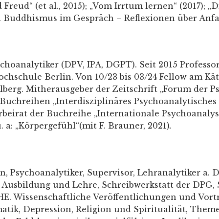
reud“ (et al., 2015); „Vom Irrtum lernen“ (2017); „D
d Buddhismus im Gespräch – Reflexionen über Anfa
hoanalytiker (DPV, IPA, DGPT). Seit 2015 Professor
chschule Berlin. Von 10/23 bis 03/24 Fellow am Kä
elberg. Mitherausgeber der Zeitschrift „Forum der 
 Buchreihen „Interdisziplinäres Psychoanalytische
rbeirat der Buchreihe „Internationale Psychoanalys
 a: „Körpergefühl“(mit F. Brauner, 2021)
.
n, Psychoanalytiker, Supervisor, Lehranalytiker a.
 in Ausbildung und Lehre, Schreibwerkstatt der DPG
HE. Wissenschaftliche Veröffentlichungen und Vort
atik, Depression, Religion und Spiritualität, The