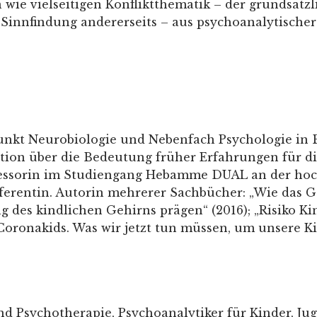
wie vielseitigen Konfliktthematik – der grundsätzl
innfindung andererseits – aus psychoanalytischer 
punkt Neurobiologie und Nebenfach Psychologie in 
tation über die Bedeutung früher Erfahrungen für 
fessorin im Studiengang Hebamme DUAL an der hoch
ferentin. Autorin mehrerer Sachbücher: „Wie das Ge
g des kindlichen Gehirns prägen“ (2016); „Risiko K
„Coronakids. Was wir jetzt tun müssen, um unsere K
d Psychotherapie, Psychoanalytiker für Kinder, Ju