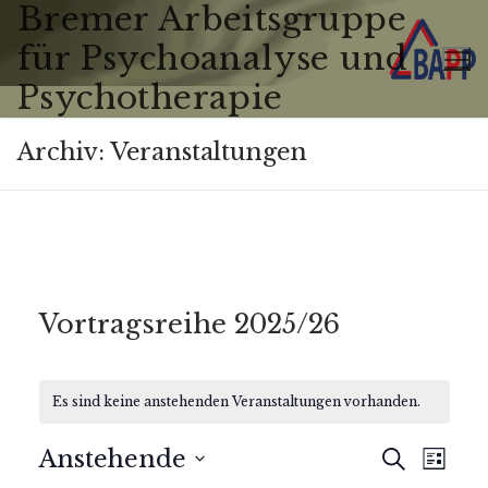
Bremer Arbeitsgruppe
Zum
Inhalt
für Psychoanalyse und
springen
Psychotherapie
Archiv:
Veranstaltungen
Vortragsreihe 2025/26
Es sind keine anstehenden Veranstaltungen vorhanden.
Veranst
Ver
Anstehende
Suche
Liste