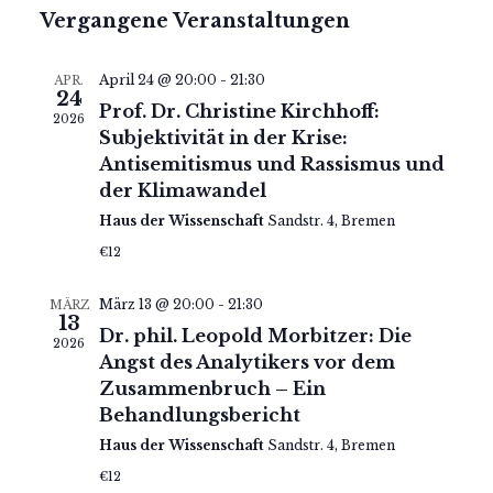
Suche
Ans
Datum
Vergangene Veranstaltungen
wählen.
und
Nav
Ansicht
April 24 @ 20:00
-
21:30
APR.
Navigat
24
Prof. Dr. Christine Kirchhoff:
2026
Subjektivität in der Krise:
Antisemitismus und Rassismus und
der Klimawandel
Haus der Wissenschaft
Sandstr. 4, Bremen
€12
März 13 @ 20:00
-
21:30
MÄRZ
13
Dr. phil. Leopold Morbitzer: Die
2026
Angst des Analytikers vor dem
Zusammenbruch – Ein
Behandlungsbericht
Haus der Wissenschaft
Sandstr. 4, Bremen
€12